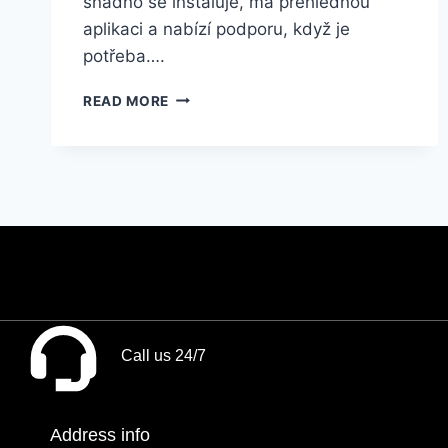
snadno se instaluje, má přehlednou
aplikaci a nabízí podporu, když je
potřeba….
READ MORE
Call us 24/7
Address info